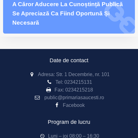
A Căror Aducere La Cunoștință Publică
Se Apreciază Ca Fiind Oportună Și
Necesară
Date de contact
Adresa: Str. 1 Decembrie, nr. 101
Tel:
0234215131
Fax:
0234215218
public@primariasaucesti.ro
Facebook
Program de lucru
Luni – joi 08:00 – 16:30