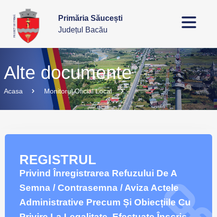
Primăria Săucești
Județul Bacău
Alte documente
Acasa
Monitorul Oficial Local
REGISTRUL
Privind Înregistrarea Refuzului De A
Semna / Contrasemna / Aviza Actele
Administrative Precum Și Obiecțiile Cu
Privire La Legalitate, Efectuate Înscris