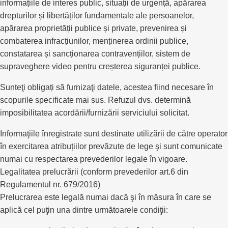
informațiile de interes public, situații de urgență, apărarea
drepturilor și libertăților fundamentale ale persoanelor,
apărarea proprietății publice și private, prevenirea și
combaterea infracțiunilor, menținerea ordinii publice,
constatarea și sancționarea contravențiilor, sistem de
supraveghere video pentru creșterea siguranței publice.
Sunteţi obligați să furnizaţi datele, acestea fiind necesare în
scopurile specificate mai sus. Refuzul dvs. determină
imposibilitatea acordării/furnizării serviciului solicitat.
Informaţiile înregistrate sunt destinate utilizării de către operator
în exercitarea atribuțiilor prevăzute de lege şi sunt comunicate
numai cu respectarea prevederilor legale în vigoare.
Legalitatea prelucrării (conform prevederilor art.6 din
Regulamentul nr. 679/2016)
Prelucrarea este legală numai dacă şi în măsura în care se
aplică cel puţin una dintre următoarele condiţii: