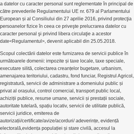
a datelor cu caracter personal sunt reglementate în principal de
către prevederile Regulamentului UE nr. 679 al Parlamentului
European și al Consiliului din 27 aprilie 2016, privind protecţia
persoanelor fizice în ceea ce priveşte prelucrarea datelor cu
caracter personal şi privind libera circulaţie a acestor
date<Regulamentul>, devenit aplicabil din 25.05.2018.
Scopul colectării datelor este furnizarea de servicii publice în
următoarele domenii: impozite și taxe locale, taxe speciale,
executare silită, colectarea creanțelor bugetare, urbanism,
amenajarea teritoriului, cadastru, fond funciar, Registrul Agricol,
registratură, servicii de administrare a domeniului public și
privat al orașului, control comercial, transport public local,
achiziții publice, resurse umane, servicii și prestații sociale,
autoritate tutelară, spațiu locativ, servicii de utilitate publică,
servicii juridice, emiterea de
autorizații/certificate/avize/acorduri/ adeverințe, evidență
electorală,evidența populației și stare civilă, accesul la