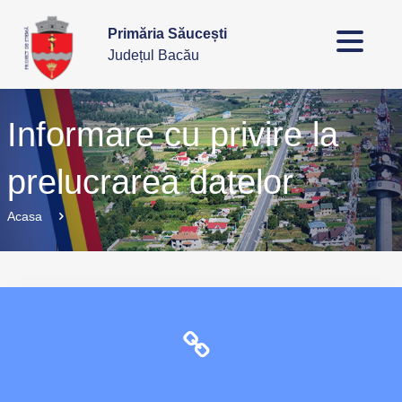
Primăria Săucești
Județul Bacău
Informare cu privire la
prelucrarea datelor
Acasa