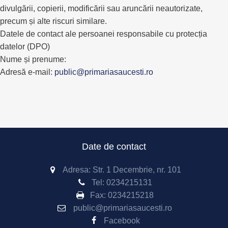
divulgării, copierii, modificării sau aruncării neautorizate,
precum și alte riscuri similare.
Datele de contact ale persoanei responsabile cu protecția
datelor (DPO)
Nume și prenume:
Adresă e-mail:
public@primariasaucesti.ro
Date de contact
Adresa: Str. 1 Decembrie, nr. 101
Tel:
0234215131
Fax:
0234215218
public@primariasaucesti.ro
Facebook