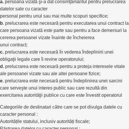
a.
persoana vizată şi-a dat consimţământul pentru prelucrarea
datelor sale cu caracter
personal pentru unul sau mai multe scopuri specifice;
b
. prelucrarea este necesară pentru executarea unui contract la
care persoana vizată este parte sau pentru a face demersuri la
cererea persoanei vizate înainte de încheierea
unui contract;
c.
prelucrarea este necesară în vederea îndeplinirii unei
obligaţii legale care îi revine operatorului;
d.
prelucrarea este necesară pentru a proteja interesele vitale
ale persoanei vizate sau ale altei persoane fizice;
e.
prelucrarea este necesară pentru îndeplinirea unei sarcini
care serveşte unui interes public sau care rezultă din
exercitarea autorităţii publice cu care este învestit operatorul
Categoriile de destinatari către care se pot divulga datele cu
caracter personal :
Autoritățile statului, inclusiv autorități fiscale;
Păstrarea datelor cu caracter personal :