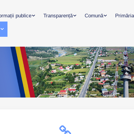
ormații publice
Transparență
Comună
Primăria
l