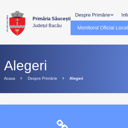
Despre Primărie
Inf
Primăria Săucești
Județul Bacău
Monitorul Oficial Loca
Alegeri
Acasa
Despre Primărie
Alegeri