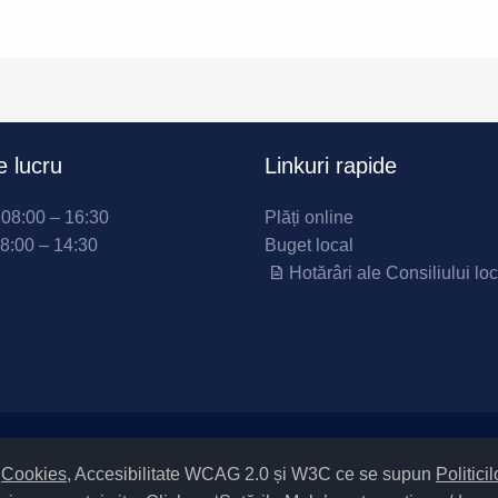
 lucru
Linkuri rapide
i 08:00 – 16:30
Plăți online
08:00 – 14:30
Buget local
Hotărâri ale Consiliului loc
Setări Cookies și Accesibilitate
m
Cookies
, Accesibilitate WCAG 2.0 și W3C ce se supun
Politici