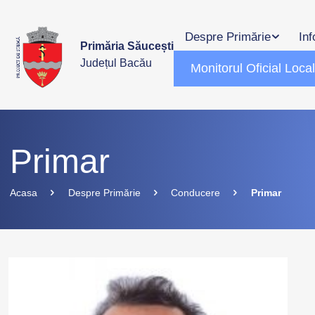
Despre Primărie
Inf
Primăria Săucești
Județul Bacău
Monitorul Oficial Loca
Primar
Acasa
Despre Primărie
Conducere
Primar