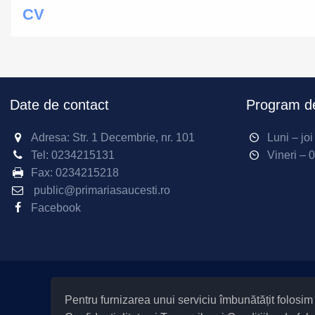
CV
Date de contact
Program de
Adresa: Str. 1 Decembrie, nr. 101
Luni – jo
Tel:
0234215131
Vineri – 
Fax:
0234215218
public@primariasaucesti.ro
Facebook
Pentru furnizarea unui serviciu îmbunătățit folosi