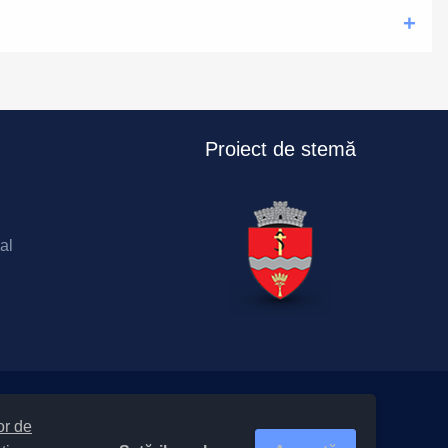
Proiect de stemă
al
lor de