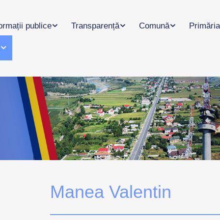
ormații publice
Transparență
Comună
Primăria
l
Manea Valentin