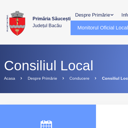
Despre Primărie
Inf
Primăria Săucești
Județul Bacău
Monitorul Oficial Loca
Consiliul Local
Acasa
Despre Primărie
Conducere
Consiliul Loc