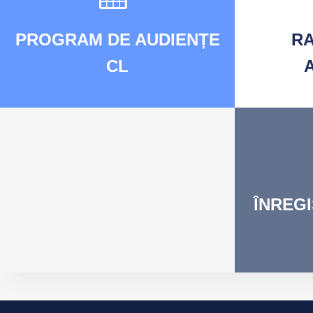
PROGRAM
DE AUDIENȚE
R
CL
ÎNREG