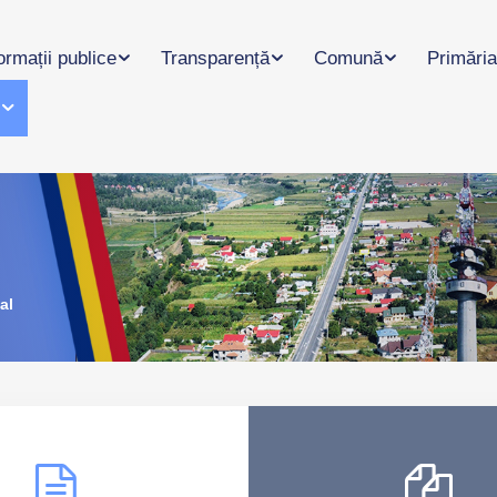
ormații publice
Transparență
Comună
Primăria
l
al