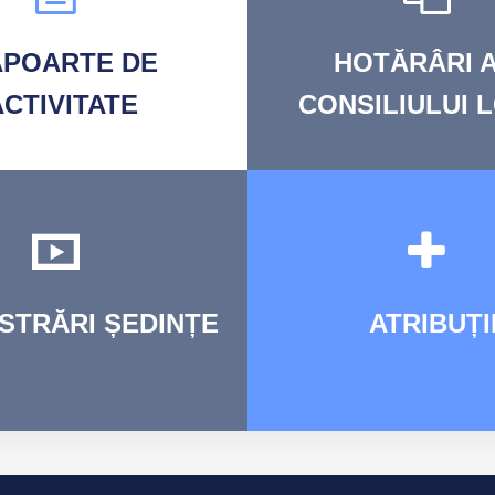
APOARTE
DE
HOTĂRÂRI
A
ACTIVITATE
CONSILIULUI 
ISTRĂRI
ȘEDINȚE
ATRIBUȚI