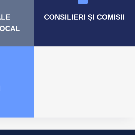
LE
CONSILIERI
ȘI COMISII
LOCAL
I