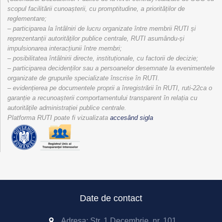
scopul facilitării cunoașterii, cu promptitudine, a priorităților de
reglementare;
– participarea la întâlniri de lucru organizate între membrii RUTI și
reprezentanții autorităților publice centrale, RUTI asumându-și
impulsionarea interacțiunii între membri;
– posibilitatea întâlnirii directe, instituționale, cu factorii de decizie;
– participarea decidenților sau a persoanelor desemnate la evenimentele
organizate de grupurile specializate înscrise în RUTI.
– evidențierea pe documentele proprii a înregistrării în RUTI, ruti-22ca o
garanție a recunoașterii comportamentului transparent în relația cu
autoritățile administrației publice centrale.
Platforma RUTI poate fi vizualizata
accesând sigla
Date de contact
Adresa: Str. 1 Decembrie, nr. 101