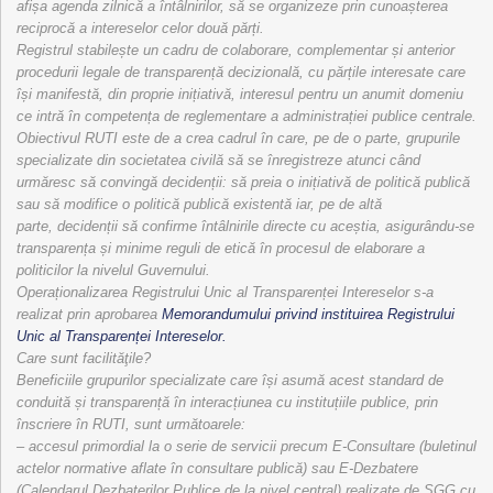
afișa agenda zilnică a întâlnirilor, să se organizeze prin cunoașterea
reciprocă a intereselor celor două părți.
Registrul stabilește un cadru de colaborare, complementar și anterior
procedurii legale de transparență decizională, cu părțile interesate care
își manifestă, din proprie inițiativă, interesul pentru un anumit domeniu
ce intră în competența de reglementare a administrației publice centrale.
Obiectivul RUTI este de a crea cadrul în care, pe de o parte, grupurile
specializate din societatea civilă să se înregistreze atunci când
urmăresc să convingă decidenții: să preia o inițiativă de politică publică
sau să modifice o politică publică existentă iar, pe de altă
parte, decidenții să confirme întâlnirile directe cu aceștia, asigurându-se
transparența și minime reguli de etică în procesul de elaborare a
politicilor la nivelul Guvernului.
Operaționalizarea Registrului Unic al Transparenței Intereselor s-a
realizat prin aprobarea
Memorandumului privind instituirea Registrului
Unic al Transparenței Intereselor.
Care sunt facilităţile?
Beneficiile grupurilor specializate care își asumă acest standard de
conduită și transparență în interacțiunea cu instituțiile publice, prin
înscriere în RUTI, sunt următoarele:
– accesul primordial la o serie de servicii precum E-Consultare (buletinul
actelor normative aflate în consultare publică) sau E-Dezbatere
(Calendarul Dezbaterilor Publice de la nivel central) realizate de SGG cu