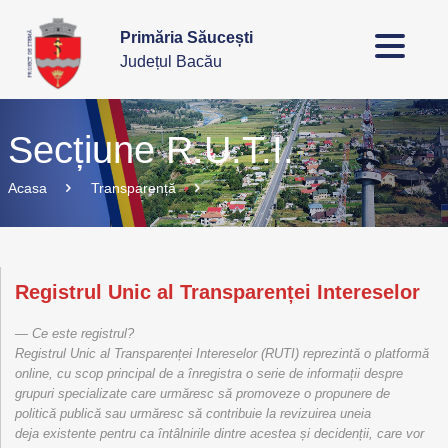
Primăria Săucești
Județul Bacău
Secțiune R.U.T.I.
Acasa
Transparență
Registrul Unic al Transparenței Intereselor
Ce este registrul?
Registrul Unic al Transparenței Intereselor (RUTI) reprezintă o platformă
online, cu scop principal de a înregistra o serie de informații despre
grupuri specializate care urmăresc să promoveze o propunere de
politică publică sau urmăresc să contribuie la revizuirea uneia
deja existente pentru ca întâlnirile dintre acestea și decidenții, care vor