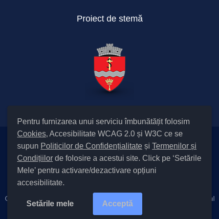
Proiect de stemă
Pentru furnizarea unui serviciu îmbunătățit folosim
Cookies
, Accesibilitate WCAG 2.0 și W3C ce se
supun
Politicilor de Confidențialitate
și
Termenilor și
Setări Cookies și Accesibilitate
Condițiilor
de folosire a acestui site. Click pe ‘Setările
|
Informare cu privire la prelucrarea datelor
|
Politică de utilizare
Mele’ pentru activare/dezactivare opțiuni
cookies
|
Termeni și condiții de utilizare a site-ului
|
Politică de
accesibilitate.
confidențialitate site
Cod Județ 4 / Județul Bacău / Tipul UAT – 14 – C – Comună / Codul
Setările mele
Acceptă
SIRUTA al Unității Administrativ-Teritoriale 25228 / Săucești