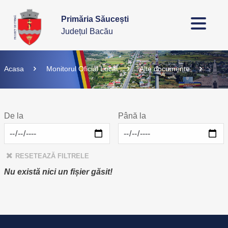
Primăria Săucești
Județul Bacău
Acasa
Monitorul Oficial Local
Alte documente
De la
Până la
RESETEAZĂ FILTRELE
Nu există nici un fișier găsit!