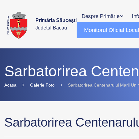
Despre Primărie
Inf
Primăria Săucești
Județul Bacău
Monitorul Oficial Loca
Sarbatorirea Centena
Acasa
Galerie Foto
Sarbatorirea Centenarului Marii Unir
Sarbatorirea Centenarulu