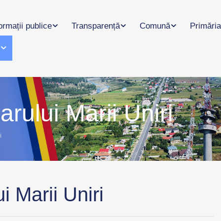
ormații publice
Transparență
Comună
Primăria
l
rului Marii Uniri
i
i Marii Uniri