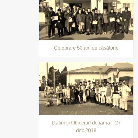
Celebrare 50 ani de căsătorie
Datini și Obiceiuri de iarnă – 27
dec.2018