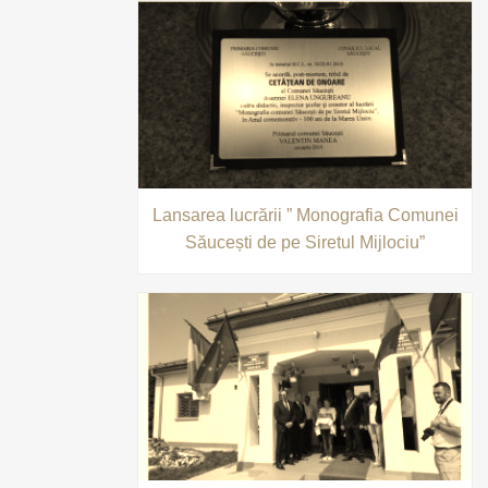
Lansarea lucrării ” Monografia Comunei
Săucești de pe Siretul Mijlociu”