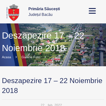
Primăria Săucești
Județul Bacău
Deszapezire 17 – 22
Noiembrie 2018
Acasa
Galerie Foto
Deszapezire 17 – 22 Noiembrie
2018
22
feb. 2022