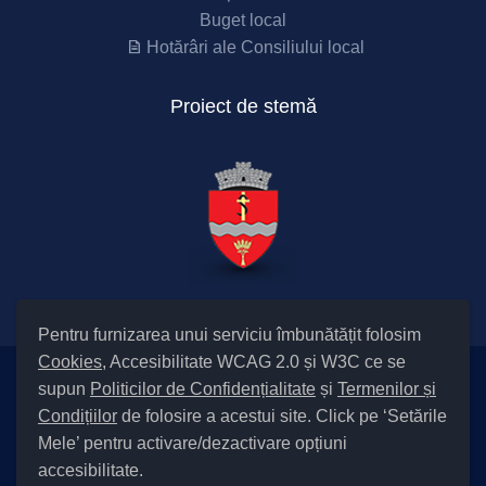
Buget local
Hotărâri ale Consiliului local
Proiect de stemă
Pentru furnizarea unui serviciu îmbunătățit folosim
Cookies
, Accesibilitate WCAG 2.0 și W3C ce se
supun
Politicilor de Confidențialitate
și
Termenilor și
Setări Cookies și Accesibilitate
Condițiilor
de folosire a acestui site. Click pe ‘Setările
|
Informare cu privire la prelucrarea datelor
|
Politică de utilizare
Mele’ pentru activare/dezactivare opțiuni
cookies
|
Termeni și condiții de utilizare a site-ului
|
Politică de
accesibilitate.
confidențialitate site