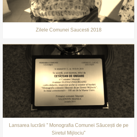
Zilele Comunei Saucesti 2018
Lansarea lucrării ” Monografia Comunei Săucești de pe
Siretul Mijlociu”