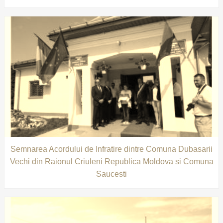
Semnarea Acordului de Infratire dintre Comuna Dubasarii
Vechi din Raionul Criuleni Republica Moldova si Comuna
Saucesti