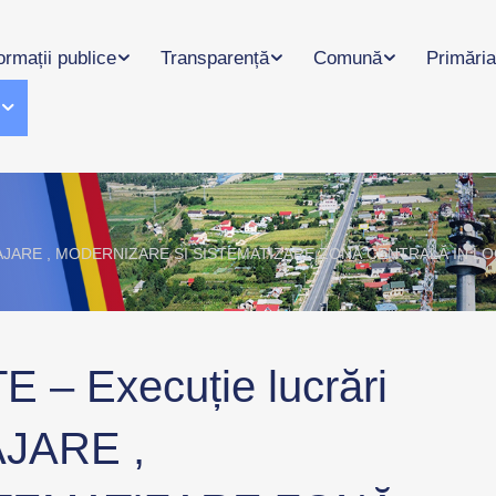
ormații publice
Transparență
Comună
Primăria
l
:”AMENAJARE , MODERNIZARE ȘI SISTEMATIZARE ZONĂ CENTRALĂ IN
– Execuție lucrări
AJARE ,