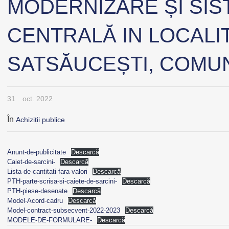
MODERNIZARE ȘI SIS
CENTRALĂ IN LOCALIT
SATSĂUCEȘTI, COMU
31
oct. 2022
În
Achiziții publice
Anunt-de-publicitate
Descarcă
Caiet-de-sarcini-
Descarcă
Lista-de-cantitati-fara-valori
Descarcă
PTH-parte-scrisa-si-caiete-de-sarcini-
Descarcă
PTH-piese-desenate
Descarcă
Model-Acord-cadru
Descarcă
Model-contract-subsecvent-2022-2023
Descarcă
MODELE-DE-FORMULARE-
Descarcă