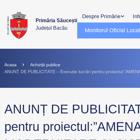
Despre Primărie
Inf
Primăria Săucești
Județul Bacău
Monitorul Oficial Loca
Acasa
Achiziții publice
ANUNȚ DE PUBLICITATE – Execuție lucrări pentru proiectul
ANUNȚ DE PUBLICITATE 
pentru proiectul:”AMEN