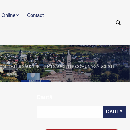
 Online
Contact
 LOCALITATEA SĂUCEȘTI , SATSĂUCEȘTI, COMUNA SĂUCEȘTI
Caută