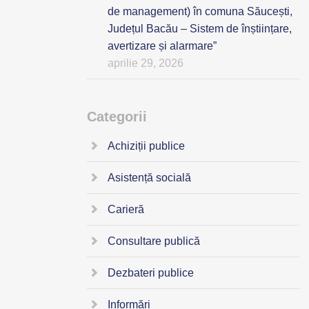
de management) în comuna Săucești,
Județul Bacău – Sistem de înștiințare,
avertizare și alarmare”
aprilie 29, 2026
Categorii
Achiziții publice
Asistență socială
Carieră
Consultare publică
Dezbateri publice
Informări