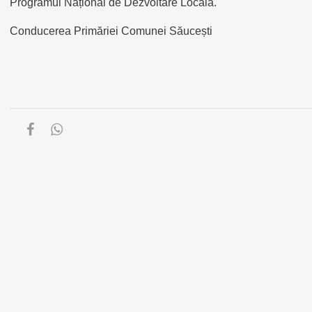
Programul Național de Dezvoltare Locală.
Conducerea Primăriei Comunei Săucești