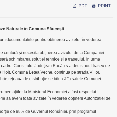
PDF
PRINT
e Gaze Naturale în Comuna Săucești
um documentațiile pentru obținerea avizelor în vederea
ea de centură și necesita obținerea avizului de la Companiei
esară schimbarea soluției tehnice și a traseului. În urma
 din cadrul Consiliului Județean Bacău s-a decis noul traseu de
tea Holt, Comuna Letea Veche, continua pe strada Viilor,
rie rețeaua de distribuție se bifurcă în satele Comunei
mentațiilor la Ministerul Economiei a fost respectat.
rie să avem toate avizele în vederea obținerii Autorizației de
oporție de 98% de Guvernul României, prin programul