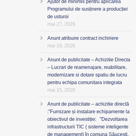
Ajutor de minimis pentru aplicarea
Programului de susținere a producției
de usturoi
mai 27, 2026
Anunt atribuire contract inchiriere
mai 19, 2026
Anunt de publicitate – Achizitie Directa
– Lucrari de reamenajare, reabilitare,
modernizare si dotare spatiu de lucru
pentru echipa comunitara integrata
mai 15, 2026
Anunt de publicitate – achizitie directă
:”Furnizare și instalare echipamente la
obiectivul de investiție: ”Dezvoltarea
infrastructurii TIC ( sisteme inteligente
de management) în comuna Săucești,