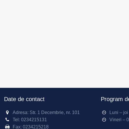
Date de contact
Program de
Adresa: Str. 1 Decembrie, nr. 101
Luni – jo
Tel:
0234215131
Vineri – 
Fax:
0234215218