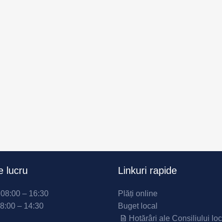
 lucru
Linkuri rapide
i 08:00 – 16:30
Plăți online
08:00 – 14:30
Buget local
Hotărâri ale Consiliului loc