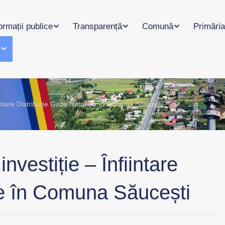
ormații publice
Transparență
Comună
Primăria
l
nfiintare Distributie Gaze Naturale în Comuna Săucești
investiție – Înfiintare
le în Comuna Săucești