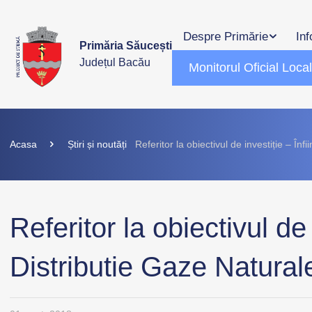
Despre Primărie
Inf
Primăria Săucești
Județul Bacău
Monitorul Oficial Loca
Acasa
Știri și noutăți
Referitor la obiectivul de investiție – Î
Referitor la obiectivul de 
Distributie Gaze Natura