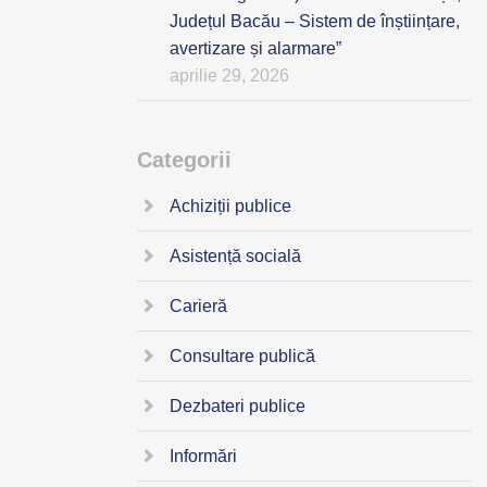
Județul Bacău – Sistem de înștiințare,
avertizare și alarmare”
aprilie 29, 2026
Categorii
Achiziții publice
Asistență socială
Carieră
Consultare publică
Dezbateri publice
Informări