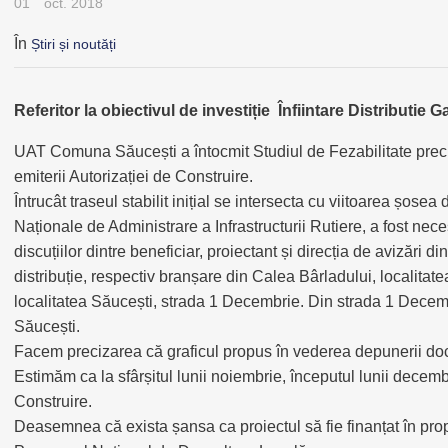
01
oct. 2018
În
Știri și noutăți
Referitor la obiectivul de investiție Înfiintare Distributi
UAT Comuna Săucești a întocmit Studiul de Fezabilitate prec
emiterii Autorizației de Construire.
Întrucât traseul stabilit inițial se intersecta cu viitoarea șos
Naționale de Administrare a Infrastructurii Rutiere, a fost nec
discuțiilor dintre beneficiar, proiectant și direcția de avizări
distribuție, respectiv branșare din Calea Bârladului, localita
localitatea Săucești, strada 1 Decembrie. Din strada 1 Decemb
Săucești.
Facem precizarea că graficul propus în vederea depunerii docu
Estimăm ca la sfârșitul lunii noiembrie, începutul lunii decemb
Construire.
Deasemnea că exista șansa ca proiectul să fie finanțat în pr