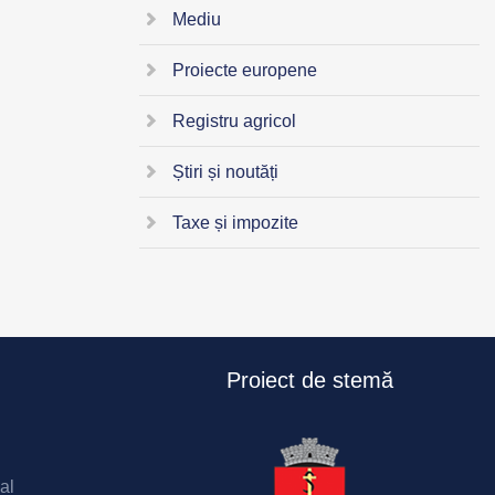
Mediu
Proiecte europene
Registru agricol
Știri și noutăți
Taxe și impozite
Proiect de stemă
al