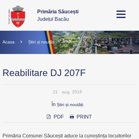
Primăria Săucești
Județul Bacău
Acasa
Știri și noutăți
Reabilitare DJ 207F
21
aug. 2018
În
Știri și noutăți
PDF
PRINT
Primăria Comunei Săucești aduce la cunoștința locuitorilor