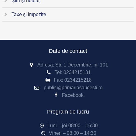
Știri și noutăți
Taxe și impozite
Date de contact
Adresa: Str. 1 Decembrie, nr. 101
Tel:
0234215131
Fax:
0234215218
public@primariasaucesti.ro
Facebook
Program de lucru
Luni – joi 08:00 – 16:30
Vineri – 08:00 – 14:30