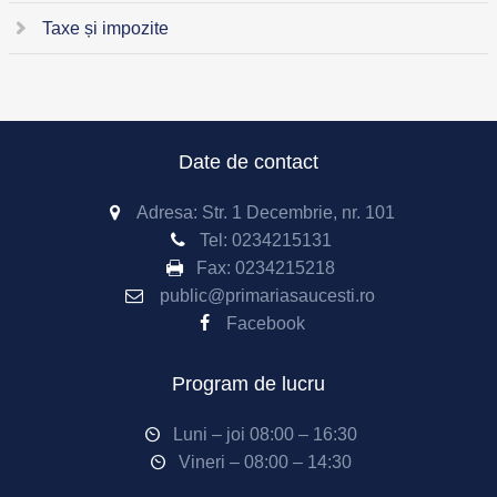
Taxe și impozite
Date de contact
Adresa: Str. 1 Decembrie, nr. 101
Tel:
0234215131
Fax:
0234215218
public@primariasaucesti.ro
Facebook
Program de lucru
Luni – joi 08:00 – 16:30
Vineri – 08:00 – 14:30