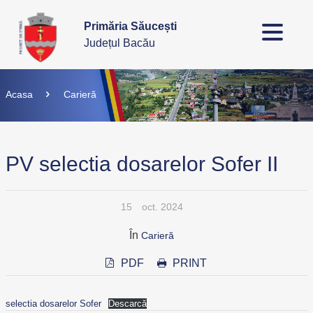
Primăria Săucești
Județul Bacău
Acasa
Carieră
PV selectia dosarelor Sofer II
15
oct. 2024
În
Carieră
PDF
PRINT
selectia dosarelor Sofer
Descarcă