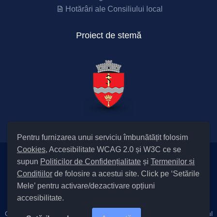
Hotărâri ale Consiliului local
Proiect de stemă
Pentru furnizarea unui serviciu îmbunătățit folosim
Cookies
, Accesibilitate WCAG 2.0 și W3C ce se
supun
Politicilor de Confidențialitate
și
Termenilor și
Setări Cookies și Accesibilitate
Condițiilor
de folosire a acestui site. Click pe ‘Setările
|
Informare cu privire la prelucrarea datelor
|
Politică de utilizare
Mele’ pentru activare/dezactivare opțiuni
cookies
|
Termeni și condiții de utilizare a site-ului
|
Politică de
accesibilitate.
confidențialitate site
Cod Județ 4 / Județul Bacău / Tipul UAT – 14 – C – Comună / Codul