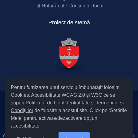
Hotărâri ale Consiliului local
Proiect de stemă
Pentru furnizarea unui serviciu îmbunătățit folosim
Cookies
, Accesibilitate WCAG 2.0 și W3C ce se
supun
Politicilor de Confidențialitate
și
Termenilor și
Setări Cookies și Accesibilitate
Condițiilor
de folosire a acestui site. Click pe ‘Setările
|
Informare cu privire la prelucrarea datelor
|
Politică de utilizare
Mele’ pentru activare/dezactivare opțiuni
cookies
|
Termeni și condiții de utilizare a site-ului
|
Politică de
accesibilitate.
confidențialitate site
Cod Județ 4 / Județul Bacău / Tipul UAT – 14 – C – Comună / Codul