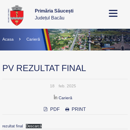
Primăria Săucești
Județul Bacău
Acasa
Carieră
PV REZULTAT FINAL
18
feb. 2025
În
Carieră
PDF
PRINT
rezultat final
Descarcă