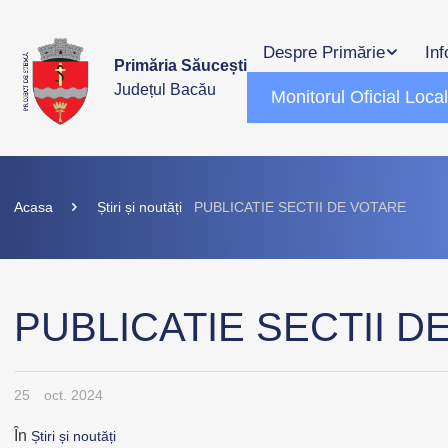
Despre Primărie
Inf
Primăria Săucești
Județul Bacău
Monitorul Oficial Loca
Acasa
Știri și noutăți
PUBLICATIE SECTII DE VOTARE
PUBLICATIE SECTII D
25
oct. 2024
În
Știri și noutăți