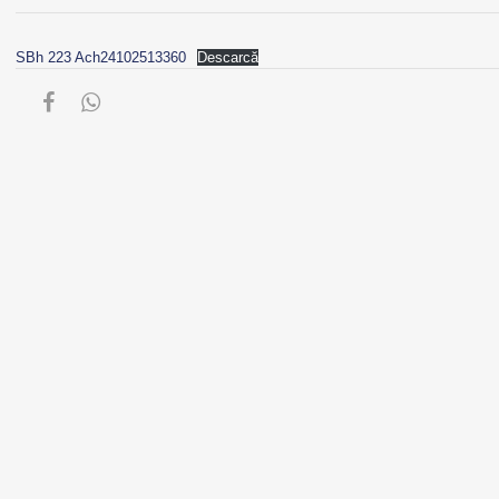
SBh 223 Ach24102513360
Descarcă