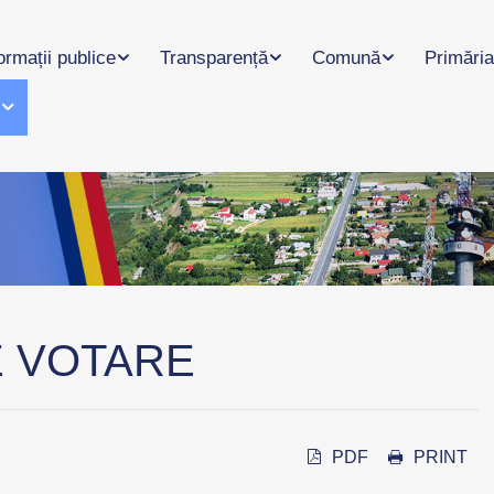
ormații publice
Transparență
Comună
Primăria
l
E VOTARE
PDF
PRINT