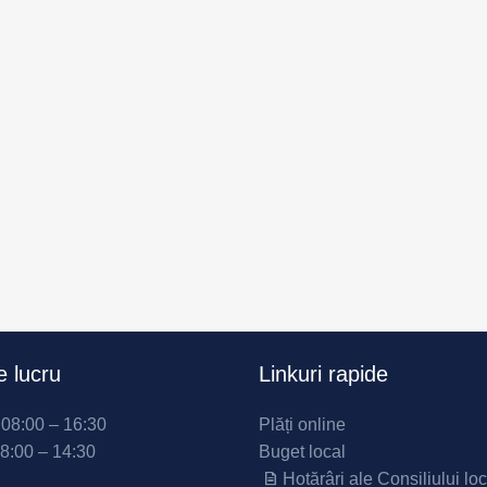
 lucru
Linkuri rapide
i 08:00 – 16:30
Plăți online
08:00 – 14:30
Buget local
Hotărâri ale Consiliului loc