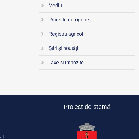
Mediu
Proiecte europene
Registru agricol
Știri și noutăți
Taxe și impozite
Proiect de stemă
al