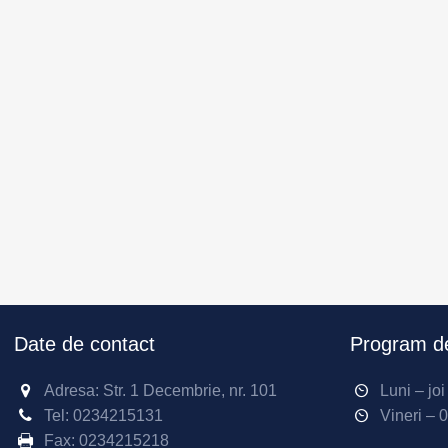
Date de contact
Program de
Adresa: Str. 1 Decembrie, nr. 101
Luni – jo
Tel:
0234215131
Vineri – 
Fax:
0234215218