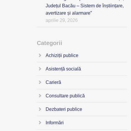
Județul Bacău – Sistem de înștiințare,
avertizare și alarmare”
aprilie 29, 2026
Categorii
Achiziții publice
Asistență socială
Carieră
Consultare publică
Dezbateri publice
Informări