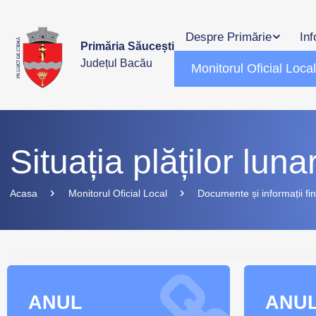
Despre Primărie
Inf
Primăria Săucești
Județul Bacău
Monitorul Oficial Loca
Situația plăților luna
Acasa
Monitorul Oficial Local
Documente și informații fi
ANUL
ANU