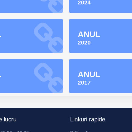
2024
L
ANUL
2020
L
ANUL
2017
 lucru
Linkuri rapide