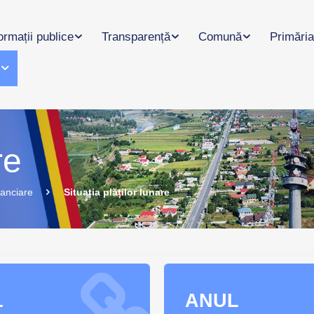
ormații publice
Transparență
Comună
Primăria
l
re
nanciare
Situația plăților lunare
L
ANUL