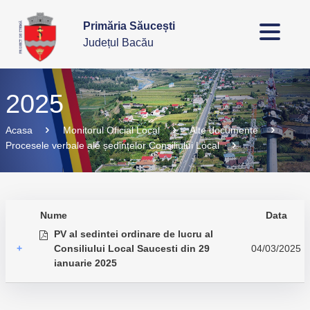
Primăria Săucești
Județul Bacău
2025
Acasa
Monitorul Oficial Local
Alte documente
Procesele verbale ale ședințelor Consiliului Local
Nume
Data
PV al sedintei ordinare de lucru al
+
Consiliului Local Saucesti din 29
04/03/2025
ianuarie 2025