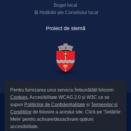
Buget local
Hotărâri ale Consiliului local
Proiect de stemă
Pentru furnizarea unui serviciu îmbunătățit folosim
Cookies
, Accesibilitate WCAG 2.0 și W3C ce se
supun
Politicilor de Confidențialitate
și
Termenilor și
Setări Cookies și Accesibilitate
Condițiilor
de folosire a acestui site. Click pe ‘Setările
|
Informare cu privire la prelucrarea datelor
|
Politică de utilizare
Mele’ pentru activare/dezactivare opțiuni
cookies
|
Termeni și condiții de utilizare a site-ului
|
Politică de
accesibilitate.
confidențialitate site