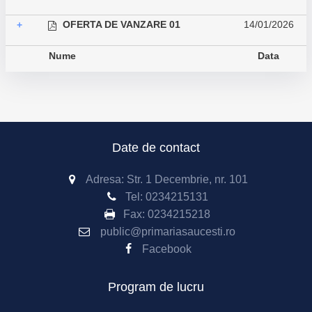
OFERTA DE VANZARE 01
14/01/2026
+
Nume
Data
Date de contact
Adresa: Str. 1 Decembrie, nr. 101
Tel:
0234215131
Fax:
0234215218
public@primariasaucesti.ro
Facebook
Program de lucru