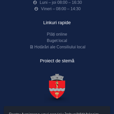
Luni – joi 08:00 – 16:30
Vineri – 08:00 – 14:30
Linkuri rapide
Plăți online
Buget local
Hotărâri ale Consiliului local
Proiect de stemă