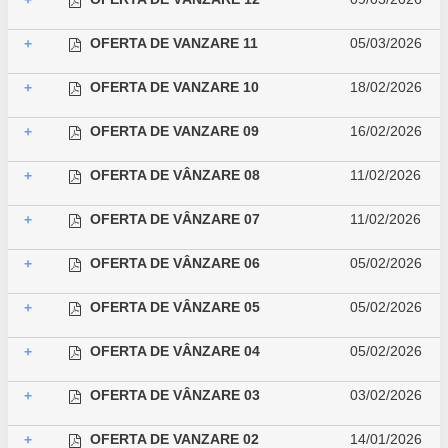
+
OFERTA DE VANZARE 11
05/03/2026
+
OFERTA DE VANZARE 10
18/02/2026
+
OFERTA DE VANZARE 09
16/02/2026
+
OFERTA DE VÂNZARE 08
11/02/2026
+
OFERTA DE VÂNZARE 07
11/02/2026
+
OFERTA DE VÂNZARE 06
05/02/2026
+
OFERTA DE VÂNZARE 05
05/02/2026
+
OFERTA DE VÂNZARE 04
05/02/2026
+
OFERTA DE VÂNZARE 03
03/02/2026
+
OFERTA DE VANZARE 02
14/01/2026
+