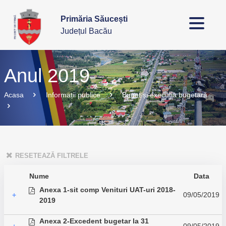
Primăria Săucești
Județul Bacău
Anul 2019
Acasa
Informații publice
Buget și execuția bugetară
RESETEAZĂ FILTRELE
Nume
Data
Anexa 1-sit comp Venituri UAT-uri 2018-
09/05/2019
+
2019
Anexa 2-Excedent bugetar la 31