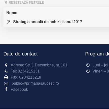
RESETEAZĂ FILTRELE
Nume
Strategia anuală de achiziții anul 2017
Date de contact
Program de
Adresa: Str. 1 Decembrie, nr. 101
Luni – jo
Tel:
0234215131
Vineri – 
Fax:
0234215218
public@primariasaucesti.ro
Facebook