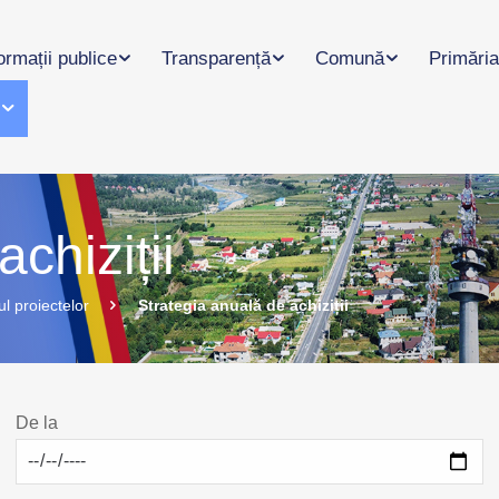
ormații publice
Transparență
Comună
Primăria
l
chiziții
l proiectelor
Strategia anuală de achiziții
De la