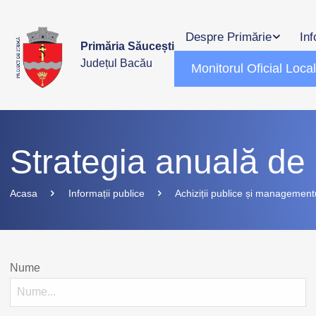
Despre Primărie
Inf
Primăria Săucești
Județul Bacău
Monitorul Oficial Loca
Strategia anuală de a
Acasa
Informații publice
Achiziții publice și managementu
Nume