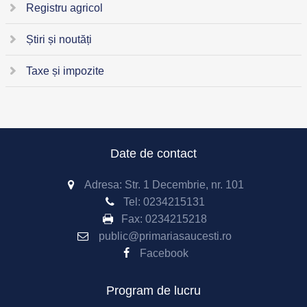
Registru agricol
Știri și noutăți
Taxe și impozite
Date de contact
Adresa: Str. 1 Decembrie, nr. 101
Tel:
0234215131
Fax:
0234215218
public@primariasaucesti.ro
Facebook
Program de lucru