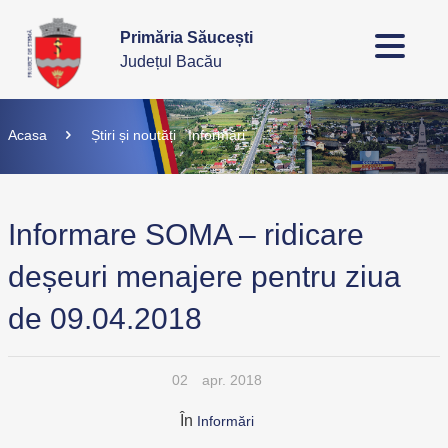
Primăria Săucești
Județul Bacău
Acasa
Știri și noutăți
Informări
Informare SOMA – ridicare
deșeuri menajere pentru ziua
de 09.04.2018
02
apr. 2018
În
Informări