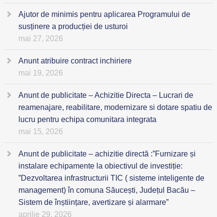
Ajutor de minimis pentru aplicarea Programului de
susținere a producției de usturoi
mai 27, 2026
Anunt atribuire contract inchiriere
mai 19, 2026
Anunt de publicitate – Achizitie Directa – Lucrari de
reamenajare, reabilitare, modernizare si dotare spatiu de
lucru pentru echipa comunitara integrata
mai 15, 2026
Anunt de publicitate – achizitie directă :”Furnizare și
instalare echipamente la obiectivul de investiție:
”Dezvoltarea infrastructurii TIC ( sisteme inteligente de
management) în comuna Săucești, Județul Bacău –
Sistem de înștiințare, avertizare și alarmare”
aprilie 29, 2026