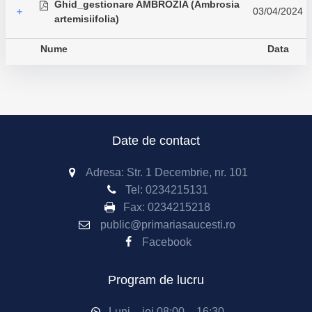
Ghid_gestionare AMBROZIA (Ambrosia
03/04/2024
+
artemisiifolia)
Nume
Data
Date de contact
Adresa: Str. 1 Decembrie, nr. 101
Tel:
0234215131
Fax:
0234215218
public@primariasaucesti.ro
Facebook
Program de lucru
Luni – joi 08:00 – 16:30