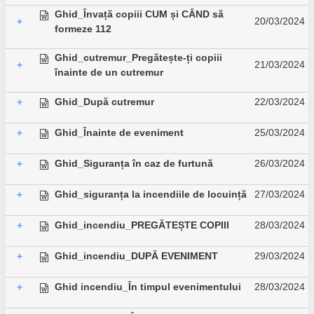
Ghid_Învață copiii CUM și CÂND să
20/03/2024
+
formeze 112
Ghid_cutremur_Pregătește-ți copiii
21/03/2024
+
înainte de un cutremur
Ghid_După cutremur
22/03/2024
+
Ghid_Înainte de eveniment
25/03/2024
+
Ghid_Siguranța în caz de furtună
26/03/2024
+
Ghid_siguranța la incendiile de locuință
27/03/2024
+
Ghid_incendiu_PREGĂTEȘTE COPIII
28/03/2024
+
Ghid_incendiu_DUPĂ EVENIMENT
29/03/2024
+
Ghid incendiu_În timpul evenimentului
28/03/2024
+