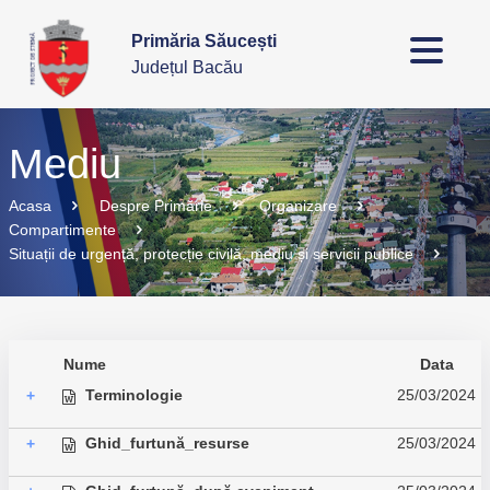
Primăria Săucești
Județul Bacău
Mediu
Acasa
Despre Primărie
Organizare
Compartimente
Situații de urgență, protecție civilă, mediu și servicii publice
Nume
Data
Terminologie
25/03/2024
+
Ghid_furtună_resurse
25/03/2024
+