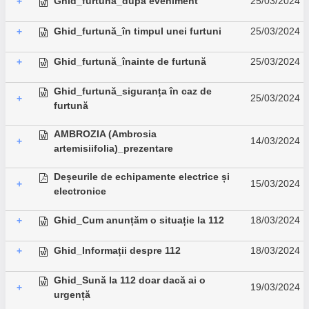
Ghid_furtună_după eveniment
25/03/2024
+
Ghid_furtună_în timpul unei furtuni
25/03/2024
+
Ghid_furtună_înainte de furtună
25/03/2024
+
Ghid_furtună_siguranța în caz de
25/03/2024
+
furtună
AMBROZIA (Ambrosia
14/03/2024
+
artemisiifolia)_prezentare
Deșeurile de echipamente electrice și
15/03/2024
+
electronice
Ghid_Cum anunțăm o situație la 112
18/03/2024
+
Ghid_Informații despre 112
18/03/2024
+
Ghid_Sună la 112 doar dacă ai o
19/03/2024
+
urgență