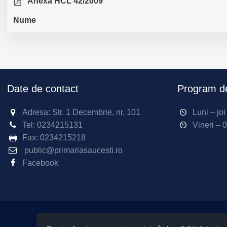
Anexa HCL 42/2009
Nume
Date de contact
Program de
Adresa: Str. 1 Decembrie, nr. 101
Luni – jo
Tel:
0234215131
Vineri – 
Fax:
0234215218
public@primariasaucesti.ro
Facebook