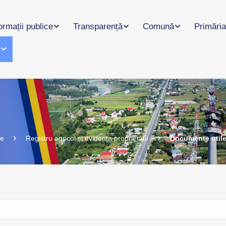
ormații publice
Transparență
Comună
Primăria
l
te
Registru agricol și evidența proprietății
Documente util