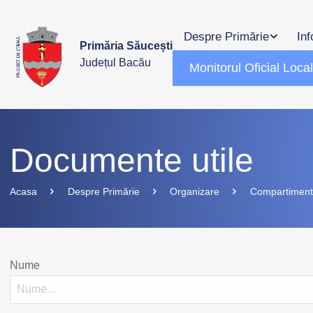
Despre Primărie
Inf
Primăria Săucești
Județul Bacău
Monitorul Oficial Loca
Documente utile
Acasa
Despre Primărie
Organizare
Compartimen
Nume