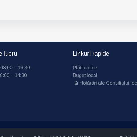
 lucru
Linkuri rapide
i 08:00 – 16:30
Plăți online
08:00 – 14:30
Buget local
Hotărâri ale Consiliului loc
Setări Cookies și Accesibilitate