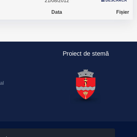
21/08/2012
DESCARCĂ
Data
Fișier
Proiect de stemă
al