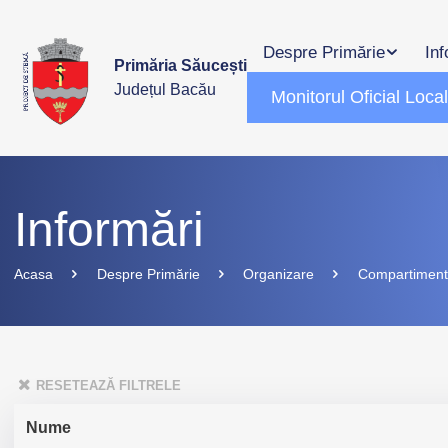
Despre Primărie
Inf
Primăria Săucești
Județul Bacău
Monitorul Oficial Loca
Informări
Acasa
Despre Primărie
Organizare
Compartimen
RESETEAZĂ FILTRELE
Nume