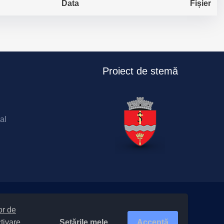
Data
Fișier
Proiect de stemă
al
lor de
Setările mele
Acceptă
ctivare
e-ului
|
Politică de confidențialitate site