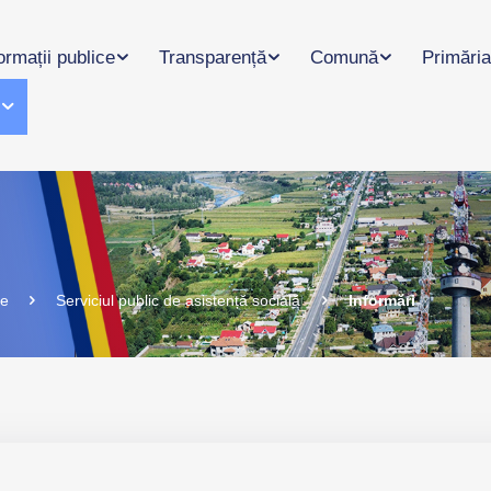
ormații publice
Transparență
Comună
Primăria
l
te
Serviciul public de asistență socială
Informări