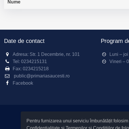
Nume
Date de contact
Program de
Adresa: Str. 1 Decembrie, nr. 101
Luni – jo
Tel:
0234215131
Vineri – 
Fax:
0234215218
public@primariasaucesti.ro
Facebook
Pentru furnizarea unui serviciu îmbunătățit folosi
Confidențialitate
și
Termenilor și Condițiilor
de folo
|
Informare cu privire la prelucrarea d