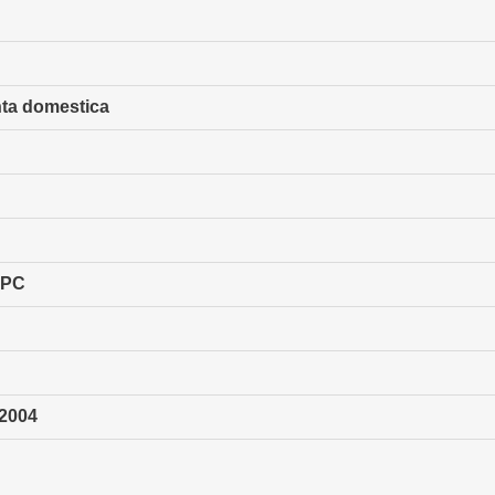
enta domestica
SPC
/2004