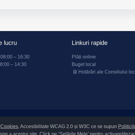
 lucru
Linkuri rapide
i 08:00 – 16:30
Plăți online
08:00 – 14:30
Buget local
Hotărâri ale Consiliului loc
Setări Cookies și Accesibilitate
m
Cookies
, Accesibilitate WCAG 2.0 și W3C ce se supun
Politici
sire a acestui site. Click pe ‘Setările Mele’ pentru activare/deza
atelor
|
Politică de utilizare cookies
|
Termeni și condiții de utilizare a sit