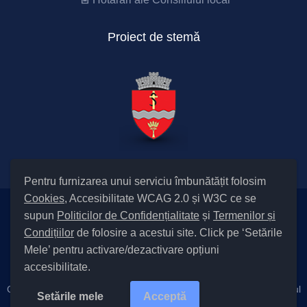
Proiect de stemă
Pentru furnizarea unui serviciu îmbunătățit folosim
Cookies
, Accesibilitate WCAG 2.0 și W3C ce se
supun
Politicilor de Confidențialitate
și
Termenilor și
Setări Cookies și Accesibilitate
Condițiilor
de folosire a acestui site. Click pe ‘Setările
|
Informare cu privire la prelucrarea datelor
|
Politică de utilizare
Mele’ pentru activare/dezactivare opțiuni
cookies
|
Termeni și condiții de utilizare a site-ului
|
Politică de
accesibilitate.
confidențialitate site
Cod Județ 4 / Județul Bacău / Tipul UAT – 14 – C – Comună / Codul
Setările mele
Acceptă
SIRUTA al Unității Administrativ-Teritoriale 25228 / Săucești