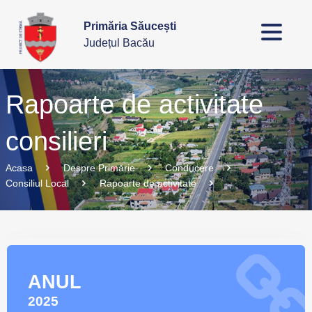
Primăria Săucești
Județul Bacău
Rapoarte de activitate
consilieri
Acasa
Despre Primărie
Conducere
Consiliul Local
Rapoarte de activitate
ANUL
2025