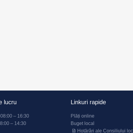
 lucru
Linkuri rapide
i 08:00 – 16:30
Plăți online
08:00 – 14:30
Buget local
Hotărâri ale Consiliului loc