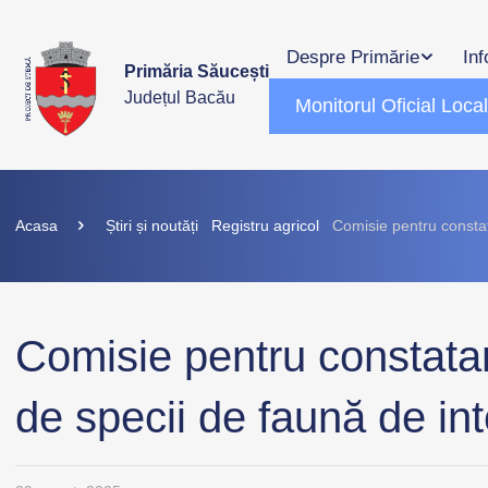
Despre Primărie
Inf
Primăria Săucești
Județul Bacău
Monitorul Oficial Loca
Acasa
Știri și noutăți
Registru agricol
Comisie pentru constat
Comisie pentru constata
de specii de faună de int