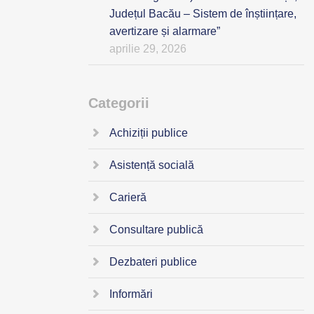
Județul Bacău – Sistem de înștiințare,
avertizare și alarmare”
aprilie 29, 2026
Categorii
Achiziții publice
Asistență socială
Carieră
Consultare publică
Dezbateri publice
Informări