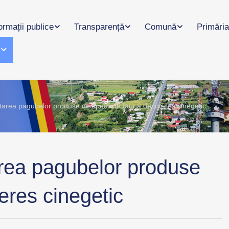
ormații publice
Transparență
Comună
Primăria
l
area pagubelor produse de specii de faună de interes cinegetic
rea pagubelor produse
eres cinegetic