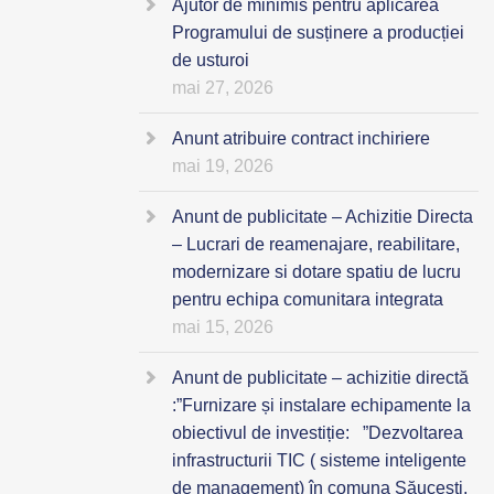
Ajutor de minimis pentru aplicarea
Programului de susținere a producției
de usturoi
mai 27, 2026
Anunt atribuire contract inchiriere
mai 19, 2026
Anunt de publicitate – Achizitie Directa
– Lucrari de reamenajare, reabilitare,
modernizare si dotare spatiu de lucru
pentru echipa comunitara integrata
mai 15, 2026
Anunt de publicitate – achizitie directă
:”Furnizare și instalare echipamente la
obiectivul de investiție: ”Dezvoltarea
infrastructurii TIC ( sisteme inteligente
de management) în comuna Săucești,