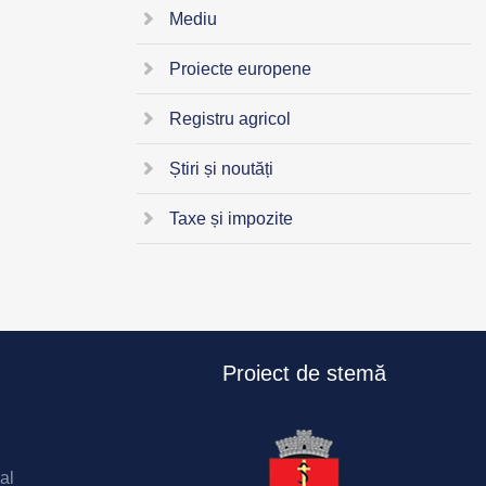
Mediu
Proiecte europene
Registru agricol
Știri și noutăți
Taxe și impozite
Proiect de stemă
al