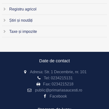
Registru agricol
Știri și noutăți
Taxe și impozite
Date de contact
Adresa: Str. 1 Decembrie, nr. 101
Tel:
0234215131
Fax:
0234215218
public@primariasaucesti.ro
Facebook