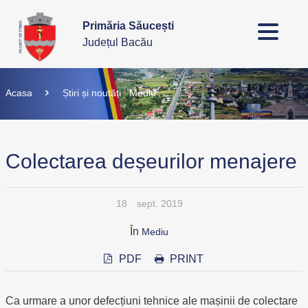
Primăria Săucești
Județul Bacău
Acasa
Știri și noutăți
Mediu
Colectarea deșeurilor menajere
18
sept. 2019
În
Mediu
PDF
PRINT
Ca urmare a unor defecțiuni tehnice ale mașinii de colectare