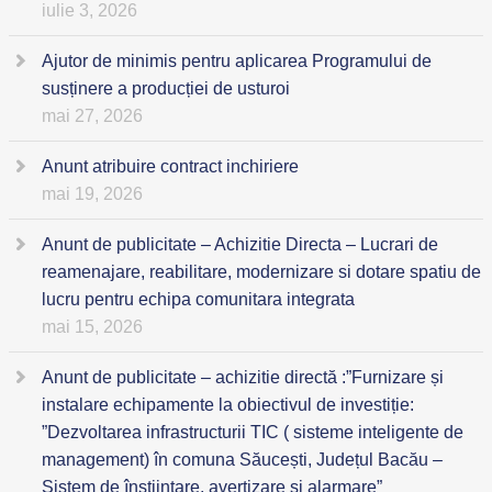
iulie 3, 2026
Ajutor de minimis pentru aplicarea Programului de
susținere a producției de usturoi
mai 27, 2026
Anunt atribuire contract inchiriere
mai 19, 2026
Anunt de publicitate – Achizitie Directa – Lucrari de
reamenajare, reabilitare, modernizare si dotare spatiu de
lucru pentru echipa comunitara integrata
mai 15, 2026
Anunt de publicitate – achizitie directă :”Furnizare și
instalare echipamente la obiectivul de investiție:
”Dezvoltarea infrastructurii TIC ( sisteme inteligente de
management) în comuna Săucești, Județul Bacău –
Sistem de înștiințare, avertizare și alarmare”