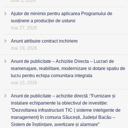
iulie 3, 2026
Ajutor de minimis pentru aplicarea Programului de
susținere a producției de usturoi
mai 27, 2026
Anunt atribuire contract inchiriere
mai 19, 2026
Anunt de publicitate – Achizitie Directa – Lucrari de
reamenajare, reabilitare, modernizare si dotare spatiu de
lucru pentru echipa comunitara integrata
mai 15, 2026
Anunt de publicitate – achizitie directă :”Furnizare și
instalare echipamente la obiectivul de investiție:
”Dezvoltarea infrastructurii TIC ( sisteme inteligente de
management) în comuna Săucești, Județul Bacău –
Sistem de înștiințare, avertizare și alarmare”