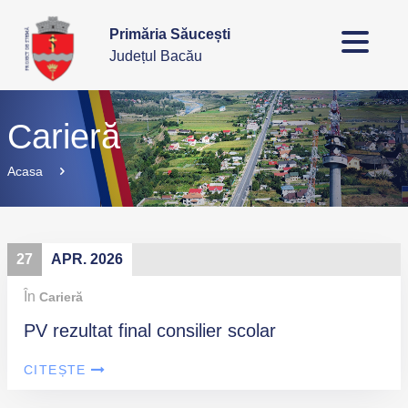
Primăria Săucești
Județul Bacău
Carieră
Acasa
27
APR. 2026
În
Carieră
PV rezultat final consilier scolar
CITEȘTE