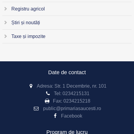
Registru agricol
Știri și noutăți
Taxe și impozite
Date de contact
Adresa: Str. 1 Decembrie, nr. 101
Tel:
0234215131
Fax:
0234215218
public@primariasaucesti.ro
Facebook
Program de lucru