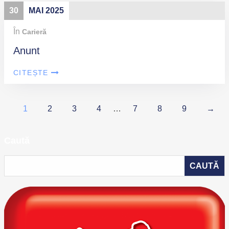
30
MAI 2025
În
Carieră
Anunt
CITEȘTE
1
2
3
4
…
7
8
9
→
Caută