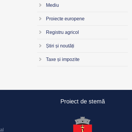
Mediu
Proiecte europene
Registru agricol
Știri și noutăți
Taxe și impozite
Proiect de stemă
al