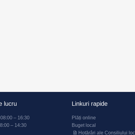
 lucru
Linkuri rapide
i 08:00 – 16:30
Plăți online
08:00 – 14:30
Buget local
Hotărâri ale Consiliului loc