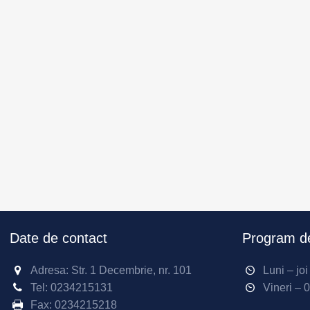
Date de contact
Program de
Adresa: Str. 1 Decembrie, nr. 101
Luni – jo
Tel:
0234215131
Vineri – 
Fax:
0234215218