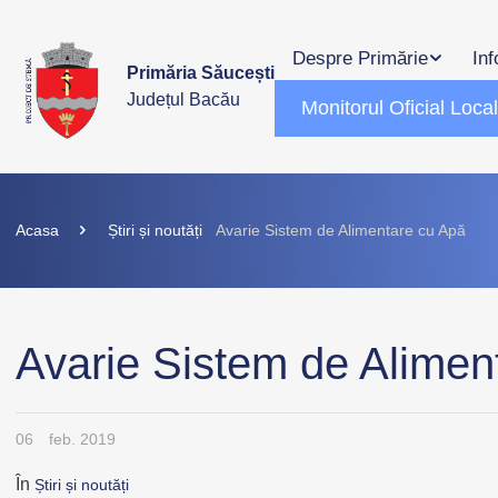
Despre Primărie
Inf
Primăria Săucești
Județul Bacău
Monitorul Oficial Loca
Acasa
Știri și noutăți
Avarie Sistem de Alimentare cu Apă
Avarie Sistem de Alimen
06
feb. 2019
În
Știri și noutăți