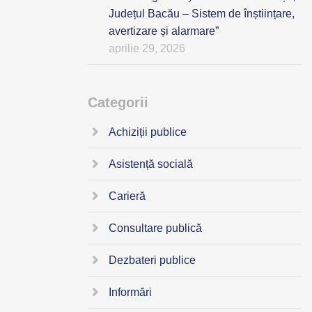
Județul Bacău – Sistem de înștiințare,
avertizare și alarmare”
aprilie 29, 2026
Categorii
Achiziții publice
Asistență socială
Carieră
Consultare publică
Dezbateri publice
Informări