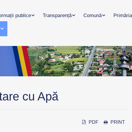
ormații publice
Transparență
Comună
Primăria
l
tare cu Apă
PDF
PRINT