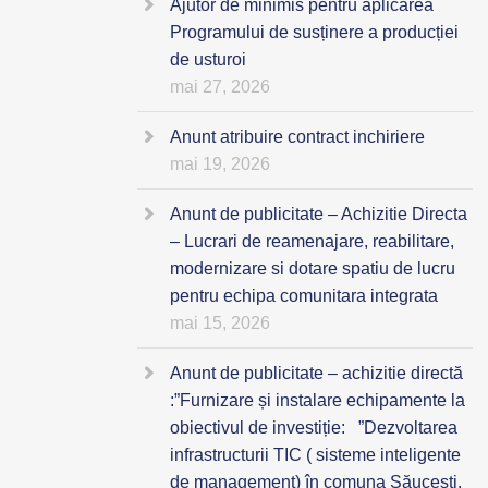
Ajutor de minimis pentru aplicarea
Programului de susținere a producției
de usturoi
mai 27, 2026
Anunt atribuire contract inchiriere
mai 19, 2026
Anunt de publicitate – Achizitie Directa
– Lucrari de reamenajare, reabilitare,
modernizare si dotare spatiu de lucru
pentru echipa comunitara integrata
mai 15, 2026
Anunt de publicitate – achizitie directă
:”Furnizare și instalare echipamente la
obiectivul de investiție: ”Dezvoltarea
infrastructurii TIC ( sisteme inteligente
de management) în comuna Săucești,