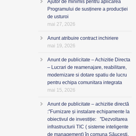
Ajutor de minimis pentru aplicarea
Programului de susținere a producției
de usturoi
mai 27, 2026
Anunt atribuire contract inchiriere
mai 19, 2026
Anunt de publicitate – Achizitie Directa
– Lucrari de reamenajare, reabilitare,
modernizare si dotare spatiu de lucru
pentru echipa comunitara integrata
mai 15, 2026
Anunt de publicitate – achizitie directă
:”Furnizare și instalare echipamente la
obiectivul de investiție: ”Dezvoltarea
infrastructurii TIC ( sisteme inteligente
de management) în comuna Săucești,