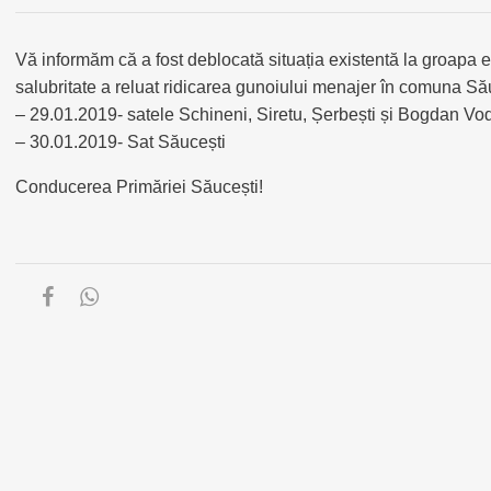
Vă informăm că a fost deblocată situația existentă la groapa 
salubritate a reluat ridicarea gunoiului menajer în comuna Să
– 29.01.2019- satele Schineni, Siretu, Șerbești și Bogdan Vo
– 30.01.2019- Sat Săucești
Conducerea Primăriei Săucești!