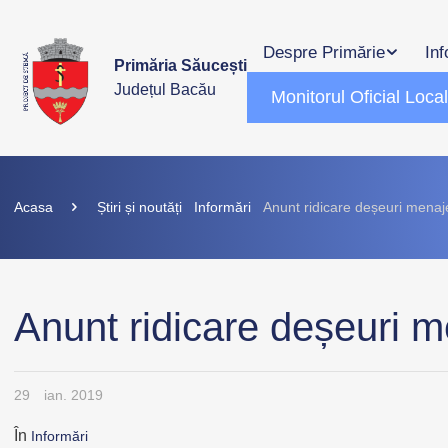
Despre Primărie
Inf
Primăria Săucești
Județul Bacău
Monitorul Oficial Loca
Acasa
Știri și noutăți
Informări
Anunt ridicare deșeuri menaj
Anunt ridicare deșeuri 
29
ian. 2019
În
Informări