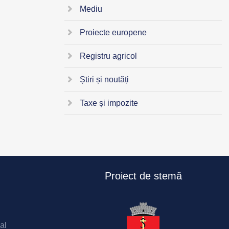
Mediu
Proiecte europene
Registru agricol
Știri și noutăți
Taxe și impozite
Proiect de stemă
al