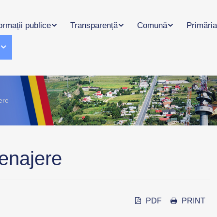
ormații publice
Transparență
Comună
Primăria
l
ere
menajere
PDF
PRINT