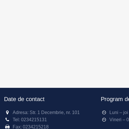
Date de contact
Program de
Adresa: Str. 1 Decembrie, nr. 101
Luni – jo
Tel:
0234215131
Vineri – 
Fax:
0234215218