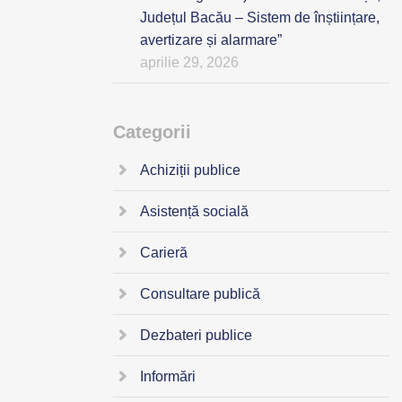
Județul Bacău – Sistem de înștiințare,
avertizare și alarmare”
aprilie 29, 2026
Categorii
Achiziții publice
Asistență socială
Carieră
Consultare publică
Dezbateri publice
Informări