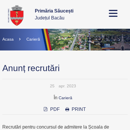
Primăria Săucești
Județul Bacău
Acasa
Carieră
Anunț recrutări
25
apr. 2023
În
Carieră
PDF
PRINT
Recrutări pentru concursul de admitere la Școala de