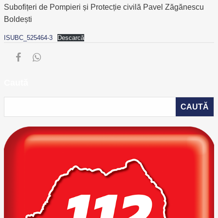
Subofițeri de Pompieri și Protecție civilă Pavel Zăgănescu
Boldești
ISUBC_525464-3
Descarcă
Caută