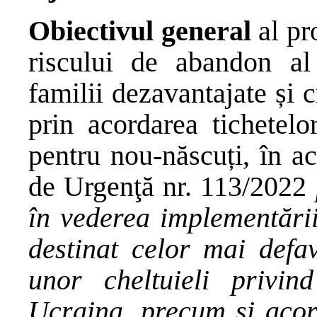
Obiectivul general
al pr
riscului de abandon al 
familii dezavantajate și cr
prin acordarea tichetelo
pentru nou-născuți, în a
de Urgenţă nr. 113/2022
în vederea implementări
destinat celor mai defa
unor cheltuieli privind
Ucraina, precum și acor