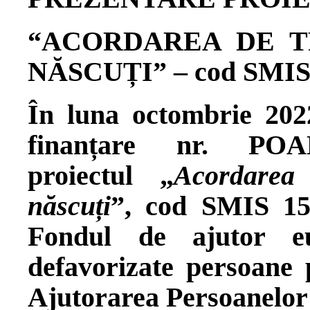
“
ACORDAREA DE T
NĂSCUȚI
” –
cod SMIS
În luna octombrie 202
finanțare nr. POAD/
proiectul „
Acordarea
născuți
”, cod SMIS 156
Fondul de ajutor e
defavorizate persoane
Ajutorarea Persoanelor